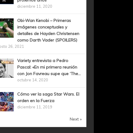
próximos años
diciembre 11, 2020
Obi-Wan Kenobi – Primeras
imágenes conceptuales y
detalles de Hayden Christensen
como Darth Vader (SPOILERS)
osto 26, 2021
Variety entrevista a Pedro
Pascal: «En mi primera reunión
con Jon Favreau supe que ‘The...
octubre 14, 2020
Cómo ver la saga Star Wars. El
orden en la Fuerza
diciembre 11, 2019
Next »