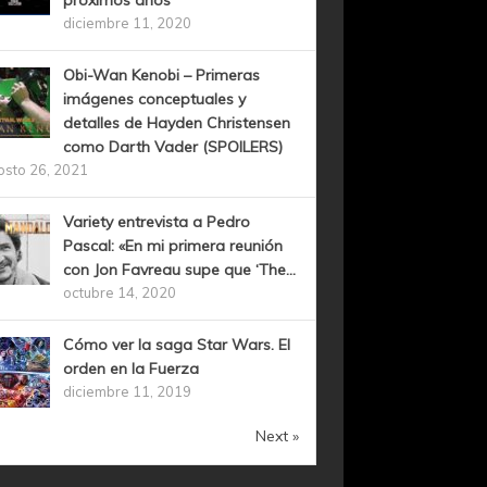
próximos años
diciembre 11, 2020
Obi-Wan Kenobi – Primeras
imágenes conceptuales y
detalles de Hayden Christensen
como Darth Vader (SPOILERS)
osto 26, 2021
Variety entrevista a Pedro
Pascal: «En mi primera reunión
con Jon Favreau supe que ‘The...
octubre 14, 2020
Cómo ver la saga Star Wars. El
orden en la Fuerza
diciembre 11, 2019
Next »