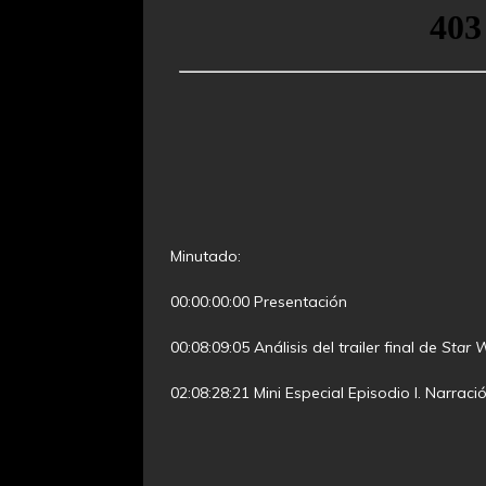
Minutado:
00:00:00:00 Presentación
00:08:09:05 Análisis del trailer final de
Star W
02:08:28:21 Mini Especial Episodio I. Narraci