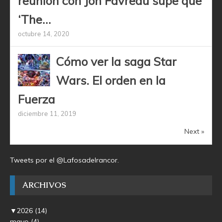
reunión con Jon Favreau supe que
‘The...
octubre 14, 2020
Cómo ver la saga Star
Wars. El orden en la
Fuerza
diciembre 11, 2019
Next »
Tweets por el @Lafosadelrancor.
ARCHIVOS
▼
2026
(14)
mayo
(4)