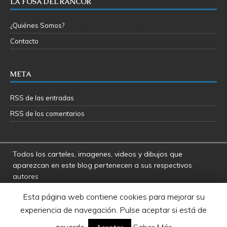
LA FOSA DEL RANCOR
¿Quiénes Somos?
Contacto
META
RSS de las entradas
RSS de los comentarios
Todos los carteles, imagenes, videos y dibujos que
aparezcan en este blog pertenecen a sus respectivos
autores
La Fosa del Rancor y sus administradores no se hacen
Esta página web contiene cookies para mejorar su
responsables por las opiniones manifestadas por los
experiencia de navegación. Pulse aceptar si está de
usuarios y colaboradores de este blog
Star Wars es una marca registrada de Disney - Lucasfilms