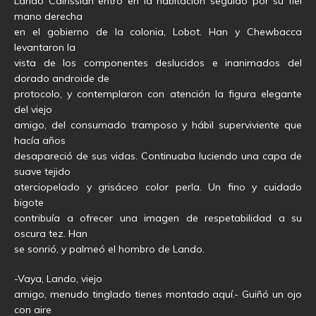
Lando Calrissian entró en la habitación seguido por su fiel
mano derecha
en el gobierno de la colonia, Lobot. Han y Chewbacca
levantaron la
vista de los componentes deslucidos e inanimados del
dorado androide de
protocolo, y contemplaron con atención la figura elegante
del viejo
amigo, del consumado tramposo y hábil superviviente que
hacía años
desapareció de sus vidas. Continuaba luciendo una capa de
suave tejido
aterciopelado y grisáceo color perla. Un fino y cuidado
bigote
contribuía a ofrecer una imagen de respetabilidad a su
oscura tez. Han
se sonrió, y palmeó el hombro de Lando.
-Vaya, Lando, viejo
amigo, menudo tinglado tienes montado aquí.- Guiñó un ojo
con aire