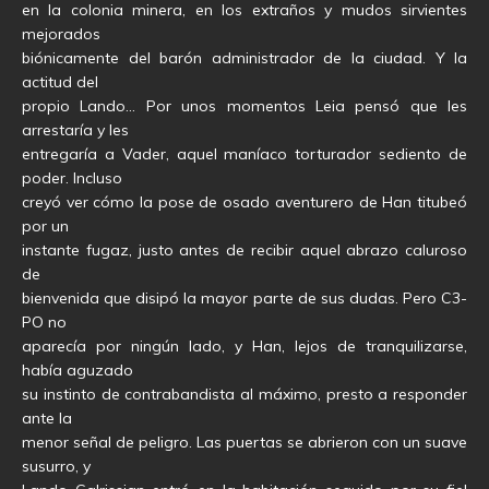
en la colonia minera, en los extraños y mudos sirvientes
mejorados
biónicamente del barón administrador de la ciudad. Y la
actitud del
propio Lando… Por unos momentos Leia pensó que les
arrestaría y les
entregaría a Vader, aquel maníaco torturador sediento de
poder. Incluso
creyó ver cómo la pose de osado aventurero de Han titubeó
por un
instante fugaz, justo antes de recibir aquel abrazo caluroso
de
bienvenida que disipó la mayor parte de sus dudas. Pero C3-
PO no
aparecía por ningún lado, y Han, lejos de tranquilizarse,
había aguzado
su instinto de contrabandista al máximo, presto a responder
ante la
menor señal de peligro. Las puertas se abrieron con un suave
susurro, y