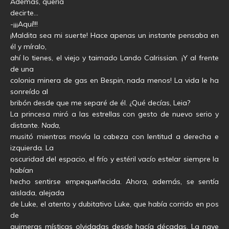
Además, quería
decirte…
-¡¡¡Aquí!!!
¡Maldita sea mi suerte! Hace apenas un instante pensaba en
él y míralo,
ahí lo tienes, el viejo y taimado Lando Calrissian. ¡Y al frente
de una
colonia minera de gas en Bespin, nada menos! La vida le ha
sonreído al
bribón desde que me separé de él. ¿Qué decías, Leia?
La princesa miró a las estrellas con gesto de nuevo serio y
distante.
Nada
,
musitó mientras movía la cabeza con lentitud a derecha e
izquierda. La
oscuridad del espacio, el frío y estéril vacío estelar siempre la
habían
hecho sentirse empequeñecida. Ahora, además, se sentía
aislada, alejada
de Luke, el atento y dubitativo Luke, que había corrido en pos
de
quimeras místicas olvidadas desde hacía décadas. La nave