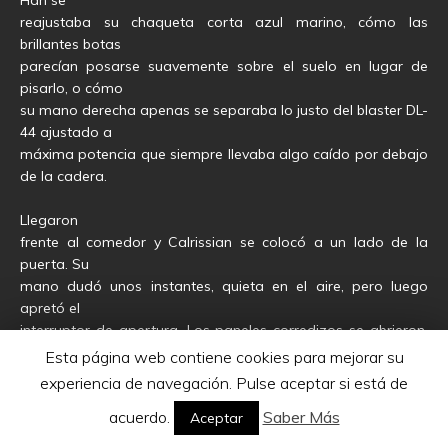
Han se
reajustaba su chaqueta corta azul marino, cómo las
brillantes botas
parecían posarse suavemente sobre el suelo en lugar de
pisarlo, o cómo
su mano derecha apenas se separaba lo justo del blaster DL-
44 ajustado a
máxima potencia que siempre llevaba algo caído por debajo
de la cadera.
Llegaron
frente al comedor y Calrissian se colocó a un lado de la
puerta. Su
mano dudó unos instantes, quieta en el aire, pero luego
apretó el
interruptor de apertura. Los paneles corredizos se abrieron,
dejando ver
Esta página web contiene cookies para mejorar su
el amplio comedor, la larga mesa con todo dispuesto… y una
experiencia de navegación. Pulse aceptar si está de
figura
acuerdo.
Saber Más
Aceptar
oscura y alta, de respiración grave y sonora, enfundada en
un manto de