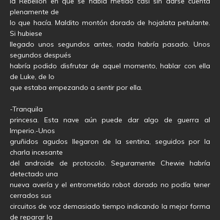
la Rebelión en que se había metido casi sin darse cuenta
plenamente de
lo que hacía. Maldito montón dorado de hojalata petulante.
Si hubiese
llegado unos segundos antes, nada habría pasado. Unos
segundos después
habría podido disfrutar de aquel momento, hablar con ella
de Luke, de lo
que estaba empezando a sentir por ella.
-Tranquila
princesa. Esta nave aún puede dar algo de guerra al
Imperio.-Unos
gruñidos agudos llegaron de la sentina, seguidos por la
charla incesante
del androide de protocolo. Seguramente Chewie habría
detectado una
nueva avería y el entrometido robot dorado no podía tener
cerrados sus
circuitos de voz demasiado tiempo indicando la mejor forma
de reparar la