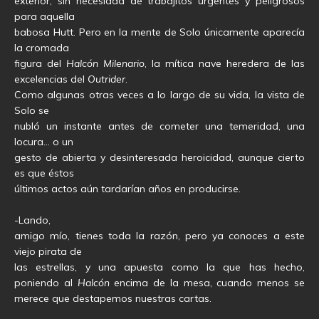
exterior, sin necesidad de trabajitos urgentes y peligrosos
para aquella
babosa Hutt. Pero en la mente de Solo únicamente aparecía
la cromada
figura del
Halcón Milenario
, la mítica nave heredera de las
excelencias del
Outrider
.
Como algunas otras veces a lo largo de su vida, la vista de
Solo se
nubló un instante antes de cometer una temeridad, una
locura… o un
gesto de abierta y desinteresada heroicidad, aunque cierto
es que éstos
últimos actos aún tardarían años en producirse.
-Lando,
amigo mío, tienes toda la razón, pero ya conoces a este
viejo pirata de
las estrellas, y una apuesta como la que has hecho,
poniendo al
Halcón
encima de la mesa, cuando menos se
merece que destapemos nuestras cartas.