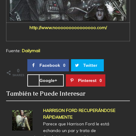
http://www.nooooooooooooooo.com/
Fuente:
Dailymail
Facebook
Twitter
0
0
SHARES
Google+
Pinterest
0
También te Puede Interesar
HARRISON FORD RECUPERÁNDOSE
RÁPIDAMENTE
Parece que Harrison Ford le está
echando un par y trata de