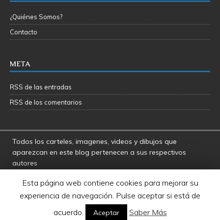
¿Quiénes Somos?
Contacto
META
RSS de las entradas
RSS de los comentarios
Todos los carteles, imagenes, videos y dibujos que
aparezcan en este blog pertenecen a sus respectivos
autores
La Fosa del Rancor y sus administradores no se hacen
Esta página web contiene cookies para mejorar su
responsables por las opiniones manifestadas por los
experiencia de navegación. Pulse aceptar si está de
usuarios y colaboradores de este blog
Star Wars es una marca registrada de Disney - Lucasfilms
acuerdo.
Saber Más
Aceptar
LTD.