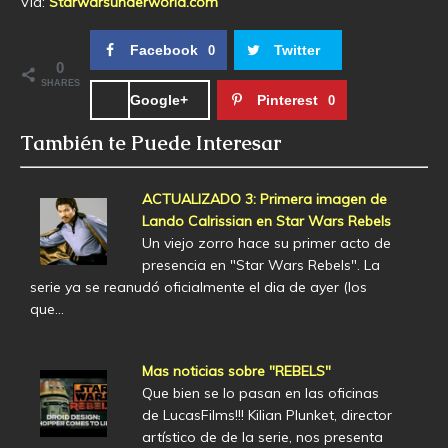
Via:
Starwarsunderworld.com
Facebook
Twitter
0
0
SHARES
Google+
Pinterest
0
También te Puede Interesar
ACTUALIZADO 3: Primera imagen de
Lando Calrissian en Star Wars Rebels
Un viejo zorro hace su primer acto de
presencia en "Star Wars Rebels". La
serie ya se reanudó oficialmente el dia de ayer (los
que…
Mas noticias sobre "REBELS"
Que bien se lo pasan en las oficinas
de LucasFilms!!! Kilian Plunket, director
artístico de de la serie, nos presenta