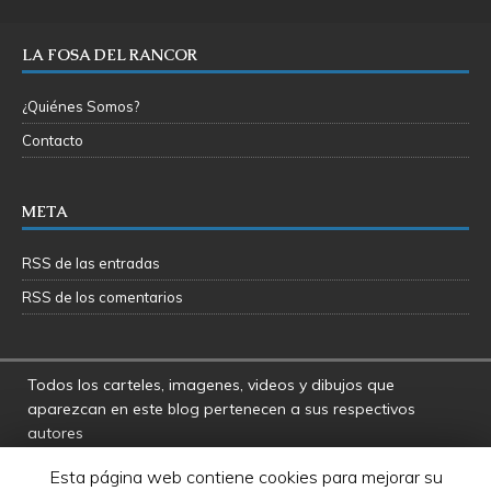
LA FOSA DEL RANCOR
¿Quiénes Somos?
Contacto
META
RSS de las entradas
RSS de los comentarios
Todos los carteles, imagenes, videos y dibujos que
aparezcan en este blog pertenecen a sus respectivos
autores
La Fosa del Rancor y sus administradores no se hacen
Esta página web contiene cookies para mejorar su
responsables por las opiniones manifestadas por los