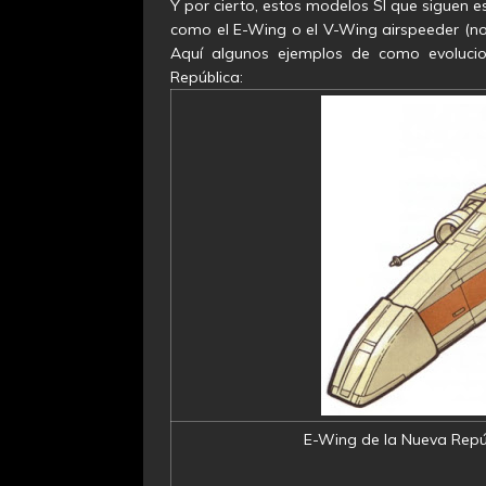
Y por cierto, estos modelos SI que siguen 
como el E-Wing o el V-Wing airspeeder (no 
Aquí algunos ejemplos de como evoluci
República:
E-Wing de la Nueva Repú