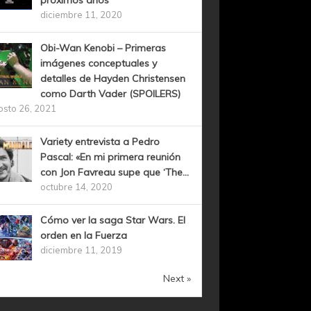
próximos años
diciembre 11, 2020
Obi-Wan Kenobi – Primeras
imágenes conceptuales y
detalles de Hayden Christensen
como Darth Vader (SPOILERS)
osto 26, 2021
Variety entrevista a Pedro
Pascal: «En mi primera reunión
con Jon Favreau supe que ‘The...
octubre 14, 2020
Cómo ver la saga Star Wars. El
orden en la Fuerza
diciembre 11, 2019
Next »