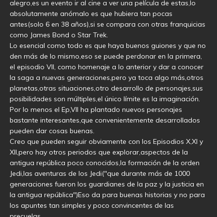
alegro,es un evento ir al cine a ver una película de estas,lo
absolutamente anómalo es que hubiera tan pocas
antes(solo 6 en 38 años),si se compara con otras franquicias
como James Bond o Star Trek.
Lo esencial como todo es que haya buenos guiones y que no
den más de lo mismo,eso se puede perdonar en la primera,
el episodio VII, como homenaje a lo anterior y dar a conocer
la saga a nuevas generaciones,pero ya toca algo más,otros
planetas,otras situaciones,otro desarrollo de personajes,sus
posibilidades son múltiples,el único límite es la imaginación.
Por lo menos el Ep,VII ha plantado nuevos personajes
bastante interesantes,que convenientemente desarrollados
pueden dar cosas buenas.
Creo que pueden seguir obviamente con los Episodios X,XI y
XII,pero hay otros periodos que explorar,aspectos de la
antigua república poco conocidos,la formación de la orden
Jedi,las aventuras de los Jedi("que durante más de 1000
generaciones fueron los guardianes de la paz y la justicia en
la antigua república")Eso da para buenas historias y no para
los apuntes tan simples y poco convincentes de las
precuelas.