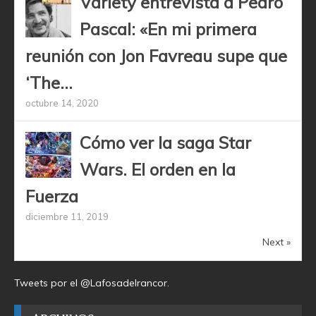
Variety entrevista a Pedro
Pascal: «En mi primera
reunión con Jon Favreau supe que
‘The...
octubre 14, 2020
Cómo ver la saga Star
Wars. El orden en la
Fuerza
diciembre 11, 2019
Next »
Tweets por el @Lafosadelrancor.