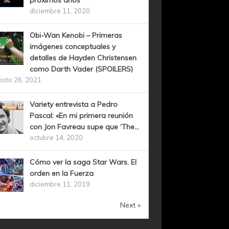
próximos años
diciembre 11, 2020
Obi-Wan Kenobi – Primeras
imágenes conceptuales y
detalles de Hayden Christensen
como Darth Vader (SPOILERS)
osto 26, 2021
Variety entrevista a Pedro
Pascal: «En mi primera reunión
con Jon Favreau supe que ‘The...
octubre 14, 2020
Cómo ver la saga Star Wars. El
orden en la Fuerza
diciembre 11, 2019
Next »