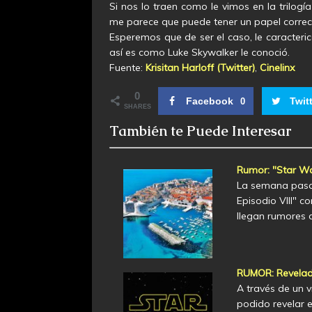
Si nos lo traen como le vimos en la trilog
me parece que puede tener un papel correc
Esperemos que de ser el caso, le caracteri
así es como Luke Skywalker le conoció.
Fuente:
Krisitan Harloff (Twitter)
,
Cinelinx
0
Facebook
Twit
0
SHARES
También te Puede Interesar
Rumor: "Star War
La semana pasad
Episodio VIII" c
llegan rumores 
RUMOR: Revelado 
A través de un v
podido revelar el