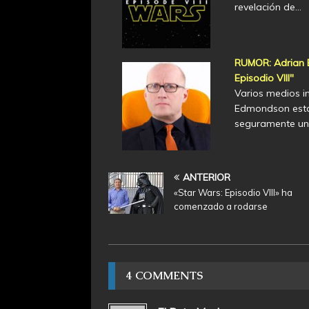
revelación de…
RUMOR: Adrian 
Episodio VIII"
Varios medios i
Edmondson está 
seguramente un 
ANTERIOR
«Star Wars: Episodio VIII» ha
comenzado a rodarse
4 COMMENTS