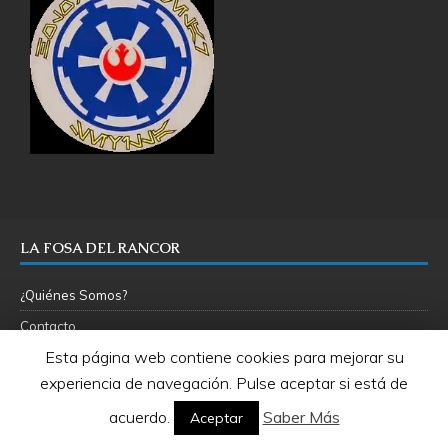
LA FOSA DEL RANCOR
¿Quiénes Somos?
Contacto
Esta página web contiene cookies para mejorar su
experiencia de navegación. Pulse aceptar si está de
META
acuerdo.
Saber Más
Aceptar
RSS de las entradas