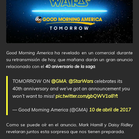
Good Morning America
ha revelado en un comercial durante
su retransmisión de hoy, que mañana darán un gran anuncio
relacionado con el
40 aniversario de la saga
.
TOMORROW ON
@GMA
:
@StarWars
celebrates its
40th anniversary and we’ve got an announcement you
won’t want to miss!
pic.twitter.com/gbQWV1a8Yt
— Good Morning America (@GMA)
10 de abril de 2017
Como se puede oír en el anuncio,
Mark Hamill
y
Daisy Ridley
revelaran juntos esta sorpresa que nos tienen preparada.