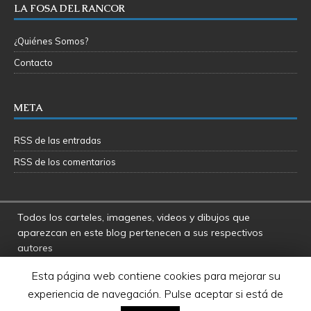
LA FOSA DEL RANCOR
¿Quiénes Somos?
Contacto
META
RSS de las entradas
RSS de los comentarios
Todos los carteles, imagenes, videos y dibujos que
aparezcan en este blog pertenecen a sus respectivos
autores
La Fosa del Rancor y sus administradores no se hacen
Esta página web contiene cookies para mejorar su
responsables por las opiniones manifestadas por los
experiencia de navegación. Pulse aceptar si está de
usuarios y colaboradores de este blog
Star Wars es una marca registrada de Disney - Lucasfilms