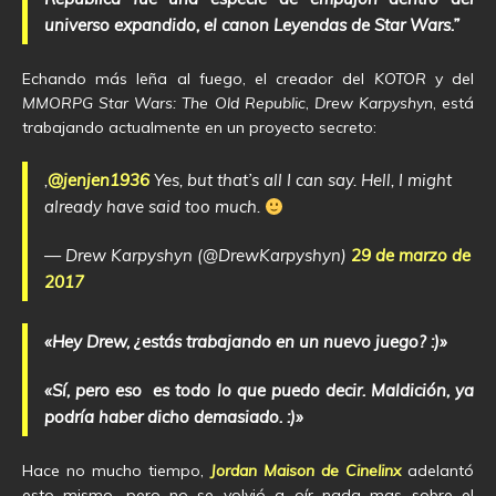
universo expandido, el canon Leyendas de Star Wars.”
Echando más leña al fuego, el creador del
KOTOR
y del
MMORPG Star Wars: The Old Republic
,
Drew Karpyshyn
, está
trabajando actualmente en un proyecto secreto:
,
@jenjen1936
Yes, but that’s all I can say. Hell, I might
already have said too much.
— Drew Karpyshyn (@DrewKarpyshyn)
29 de marzo de
2017
«Hey Drew, ¿estás trabajando en un nuevo juego? :)»
«Sí, pero eso es todo lo que puedo decir. Maldición, ya
podría haber dicho demasiado. :)»
Hace no mucho tiempo,
Jordan Maison de Cinelinx
adelantó
esto mismo, pero no se volvió a oír nada mas sobre el