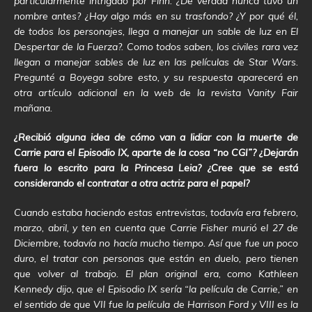
particularmente intrigado por Finn. ¿De verdad nunca tuvo un
nombre antes? ¿Hay algo más en su trasfondo? ¿Y por qué él,
de todos los personajes, llega a manejar un sable de luz en El
Despertar de la Fuerza?. Como todos saben, los civiles rara vez
llegan a manejar sables de luz en las películas de Star Wars.
Pregunté a Boyega sobre esto, y su respuesta aparecerá en
otra artículo adicional en la web de la revista Vanity Fair
mañana.
¿Recibió alguna idea de cómo van a lidiar con la muerte de
Carrie para el Episodio IX, aparte de la cosa “no CGI”? ¿Dejarán
fuera lo escrito para la Princesa Leia? ¿Cree que se está
considerando el contratar a otra actriz para el papel?
Cuando estaba haciendo estas entrevistas, todavía era febrero,
marzo, abril, y ten en cuenta que Carrie Fisher murió el 27 de
Diciembre, todavía no hacía mucho tiempo. Así que fue un poco
duro, el tratar con personas que están en duelo, pero tienen
que volver al trabajo. El plan original era, como Kathleen
Kennedy dijo, que el Episodio IX sería “la película de Carrie,” en
el sentido de que VII fue la película de Harrison Ford y VIII es la