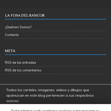
LA FOSA DEL RANCOR
¿Quiénes Somos?
Contacto
META
RSS de las entradas
RSS de los comentarios
Todos los carteles, imagenes, videos y dibujos que
aparezcan en este blog pertenecen a sus respectivos
autores
La Fosa del Rancor y sus administradores no se hacen
Esta página web contiene cookies para mejorar su