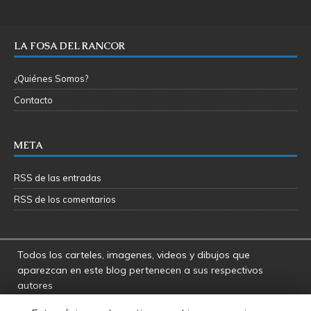
LA FOSA DEL RANCOR
¿Quiénes Somos?
Contacto
META
RSS de las entradas
RSS de los comentarios
Todos los carteles, imagenes, videos y dibujos que
aparezcan en este blog pertenecen a sus respectivos
autores
La Fosa del Rancor y sus administradores no se hacen