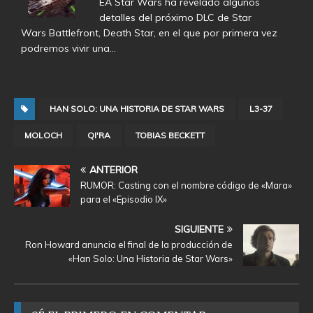
EA Star Wars ha revelado algunos
detalles del próximo DLC de Star
Wars Battlefront, Death Star, en el que por primera vez
podremos vivir una…
HAN SOLO: UNA HISTORIA DE STAR WARS
L3-37
MOLOCH
QI'RA
TOBIAS BECKETT
ANTERIOR
RUMOR: Casting con el nombre código de «Mara»
para el «Episodio IX»
SIGUIENTE
Ron Howard anuncia el final de la producción de
«Han Solo: Una Historia de Star Wars»