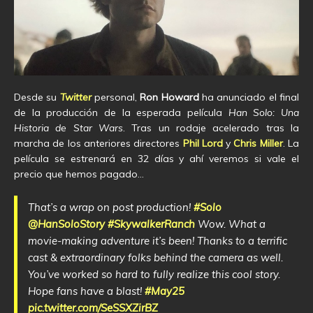
Desde su
Twitter
personal,
Ron Howard
ha anunciado el final
de la producción de la esperada película
Han Solo: Una
Historia de Star Wars
. Tras un rodaje acelerado tras la
marcha de los anteriores directores
Phil Lord
y
Chris Miller
. La
película se estrenará en 32 días y ahí veremos si vale el
precio que hemos pagado…
That’s a wrap on post production!
#Solo
@HanSoloStory
#SkywalkerRanch
Wow. What a
movie-making adventure it’s been! Thanks to a terrific
cast & extraordinary folks behind the camera as well.
You’ve worked so hard to fully realize this cool story.
Hope fans have a blast!
#May25
pic.twitter.com/SeSSXZirBZ