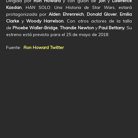
Dirigida por
Ron Howard
y con guión de
Jon
y
Lawrence
Kasdan
,
HAN SOLO: Una Historia de Star Wars
, estará
protagonizada por
Alden Ehrenreich
,
Donald Glover
,
Emilia
Clarke
y
Woody Harrelson
. Con otros actores de la talla
de
Phoebe Waller-Bridge
,
Thandie Newton
y
Paul Bettany
. Su
estreno está previsto para el 25 de mayo de 2018.
Fuente:
Ron Howard Twitter