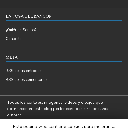
LA FOSA DEL RANCOR
¿Quiénes Somos?
Contacto
META
RSS de las entradas
RSS de los comentarios
Todos los carteles, imagenes, videos y dibujos que
aparezcan en este blog pertenecen a sus respectivos
autores
La Fosa del Rancor y sus administradores no se hacen
Esta página web contiene cookies para mejorar su
responsables por las opiniones manifestadas por los