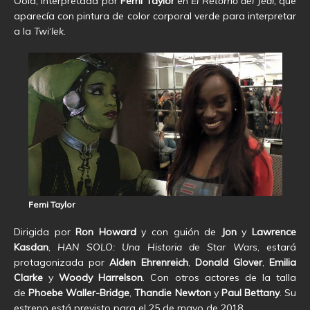
Oola, interpretada por
Femi Taylor
en
El Retorno del
Jedi,
que
aparecía con pintura de color corporal verde para interpretar
a la
Twi
‘
lek
.
Femi Taylor
Dirigida por
Ron Howard
y con guión de
Jon
y
Lawrence
Kasdan
,
HAN SOLO: Una Historia de Star Wars
, estará
protagonizada por
Alden Ehrenreich
,
Donald Glover
,
Emilia
Clarke
y
Woody Harrelson
. Con otros actores de la talla
de
Phoebe Waller-Bridge
,
Thandie Newton
y
Paul Bettany
. Su
estreno está previsto para el 25 de mayo de 2018.