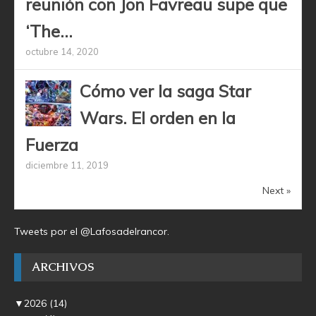
reunión con Jon Favreau supe que
‘The...
octubre 14, 2020
Cómo ver la saga Star
Wars. El orden en la
Fuerza
diciembre 11, 2019
Next »
Tweets por el @Lafosadelrancor.
ARCHIVOS
▼
2026
(14)