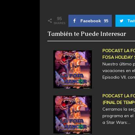
95
Facebook
Twi
95
SHARES
También te Puede Interesar
PODCAST LA FO
FOSA HOLIDAY 
Nuestro último 
vacaciones en el
Episodio VII, c
PODCAST LA FO
(FINAL DE TEM
Cerramos la se
programa en el 
a Star Wars:…