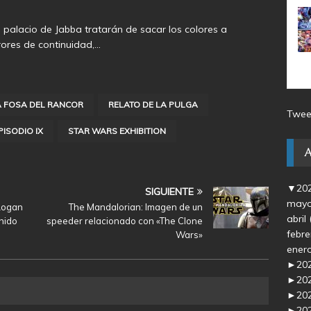
el palacio de Jabba tratarán de sacar los colores a
ores de continuidad,…
A FOSA DEL RANCOR
RELATO DE LA PULGA
Twee
ISODIO IX
STAR WARS EXHIBITION
▼
20
SIGUIENTE
may
Logan
The Mandalorian: Imagen de un
abril
enido
speeder relacionado con «The Clone
febr
Wars»
ener
►
20
►
20
►
20
►
20