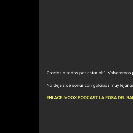
Gracias a todos por estar ahí. Volveremos 
No dejéis de soñar con galaxias muy lejan
ENLACE IVOOX PODCAST LA FOSA DEL RAN