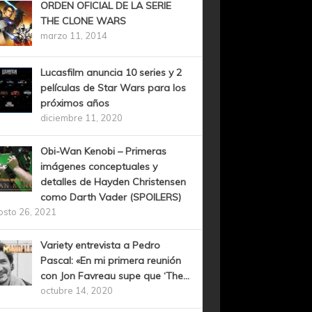
ORDEN OFICIAL DE LA SERIE
THE CLONE WARS
marzo 11, 2014
Lucasfilm anuncia 10 series y 2
películas de Star Wars para los
próximos años
diciembre 11, 2020
Obi-Wan Kenobi – Primeras
imágenes conceptuales y
detalles de Hayden Christensen
como Darth Vader (SPOILERS)
osto 26, 2021
Variety entrevista a Pedro
Pascal: «En mi primera reunión
con Jon Favreau supe que ‘The...
octubre 14, 2020