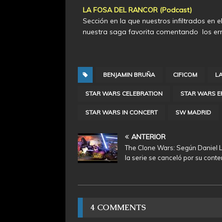
LA FOSA DEL RANCOR (Podcast)
Sección en la que nuestros infiltrados en 
nuestra saga favorita comentando los err
BENJAMIN BRUÑA
CIFICOM
L
STAR WARS CELEBRATION
STAR WARS EP
STAR WARS IN CONCERT
SW MADRID
ANTERIOR
The Clone Wars: Según Daniel 
la serie se canceló por su cont
4 COMMENTS