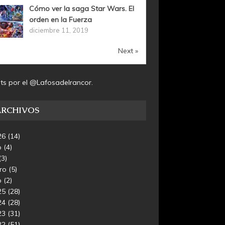
Cómo ver la saga Star Wars. El
orden en la Fuerza
diciembre 11, 2019
Next »
ts por el @Lafosadelrancor.
ARCHIVOS
26
(14)
o
(4)
(3)
ero
(5)
o
(2)
25
(28)
24
(28)
23
(31)
22
(51)