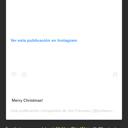
Ver esta publicación en Instagram
Merry Christmas!
Una publicación compartida de
Jon Favreau
(@jonfavreau) el
25