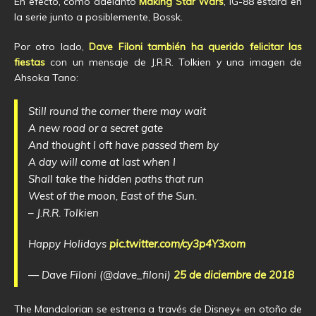
En efecto, como adelantó
Making Star Wars
, IG-88 estará en
la serie junto a posiblemente, Bossk.
Por otro lado,
Dave Filoni también ha querido felicitar las
fiestas
con un mensaje de J.R.R. Tolkien y una imagen de
Ahsoka Tano:
Still round the corner there may wait
A new road or a secret gate
And thought I oft have passed them by
A day will come at last when I
Shall take the hidden paths that run
West of the moon, East of the Sun.
– J.R.R. Tolkien
Happy Holidays
pic.twitter.com/cy3p4Y3xom
— Dave Filoni (@dave_filoni)
25 de diciembre de 2018
The Mandalorian se estrena a través de Disney+ en otoño de