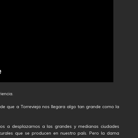
iencia.
 de que a Torrevieja nos llegara algo tan grande como la
os a desplazarnos a las grandes y medianas ciudades
lturales que se producen en nuestro país. Pero la dama