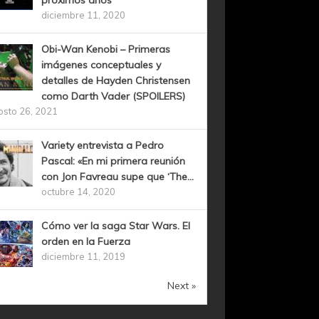
próximos años
diciembre 11, 2020
Obi-Wan Kenobi – Primeras
imágenes conceptuales y
detalles de Hayden Christensen
como Darth Vader (SPOILERS)
osto 26, 2021
Variety entrevista a Pedro
Pascal: «En mi primera reunión
con Jon Favreau supe que ‘The...
octubre 14, 2020
Cómo ver la saga Star Wars. El
orden en la Fuerza
diciembre 11, 2019
Next »