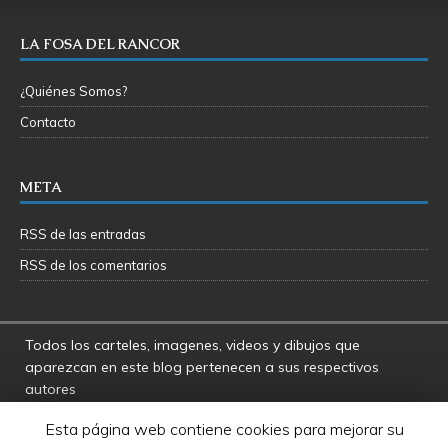
LA FOSA DEL RANCOR
¿Quiénes Somos?
Contacto
META
RSS de las entradas
RSS de los comentarios
Todos los carteles, imagenes, videos y dibujos que
aparezcan en este blog pertenecen a sus respectivos
autores
La Fosa del Rancor y sus administradores no se hacen
Esta página web contiene cookies para mejorar su
responsables por las opiniones manifestadas por los