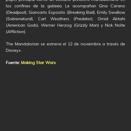
los confines de la galaxia. Le acompañan Gina Carano
(
Deadpool
), Giancarlo Esposito (
Breaking Bad
), Emily Swallow
(
Sobrenatural
), Carl Weathers (
Predator
), Omid Abtahi
(
American Gods
), Werner Herzog (
Grizzly Man
) y Nick Nolte
(
Affliction
).
The Mandalorian se estrena el 12 de noviembre a través de
Disney+.
Fuente:
Making Star Wars