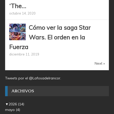
‘The...
octubre 14, 2020
Cómo ver la saga Star
Wars. El orden en la
Fuerza
diciembre 11, 2019
Next »
Tweets por el @Lafosadelrancor.
ARCHIVOS
▼
2026
(14)
mayo
(4)