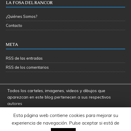
LA FOSA DEL RANCOR
¿Quiénes Somos?
Contacto
META
RSS de las entradas
RSS de los comentarios
Todos los carteles, imagenes, videos y dibujos que
aparezcan en este blog pertenecen a sus respectivos
autores
La Fosa del Rancor y sus administradores no se hacen
Esta página web contiene cookies para mejorar su
responsables por las opiniones manifestadas por los
experiencia de navegación. Pulse aceptar si está de
usuarios y colaboradores de este blog
Star Wars es una marca registrada de Disney - Lucasfilms