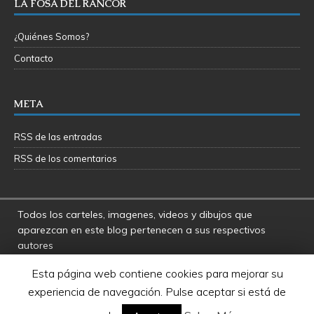
LA FOSA DEL RANCOR
¿Quiénes Somos?
Contacto
META
RSS de las entradas
RSS de los comentarios
Todos los carteles, imagenes, videos y dibujos que
aparezcan en este blog pertenecen a sus respectivos
autores
La Fosa del Rancor y sus administradores no se hacen
Esta página web contiene cookies para mejorar su
responsables por las opiniones manifestadas por los
experiencia de navegación. Pulse aceptar si está de
usuarios y colaboradores de este blog
Star Wars es una marca registrada de Disney - Lucasfilms