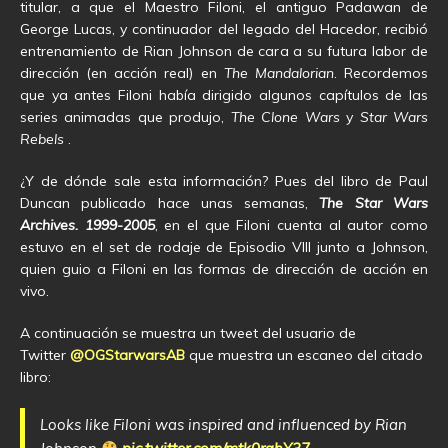
titular, a que el Maestro Filoni, el antiguo Padawan de
George Lucas, y continuador del legado del Hacedor, recibió
entrenamiento de Rian Johnson de cara a su futura labor de
dirección (en acción real) en
The Mandalorian
. Recordemos
que ya antes Filoni había dirigido algunos capítulos de las
series animadas que produjo,
The Clone Wars
y
Star Wars
Rebels
.
¿Y de dónde sale esta información? Pues del libro de Paul
Duncan publicado hace unas semanas,
The Star Wars
Archives. 1999-2005
, en el que Filoni cuenta al autor como
estuvo en el set de rodaje de Episodio VIII junto a Johnson,
quien guio a Filoni en las formas de dirección de acción en
vivo.
A continuación se muestra un tweet del usuario de
Twitter
@OGStarwarsAB
que muestra un escaneo del citado
libro:
Looks like Filoni was inspired and influenced by Rian