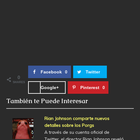
Facebook
Twitter
0
0
SHARES
Google+
Pinterest
0
También te Puede Interesar
Rian Johnson comparte nuevos
detalles sobre los Porgs
A través de su cuenta oficial de
Twitter, el director Rian Johnson reveló