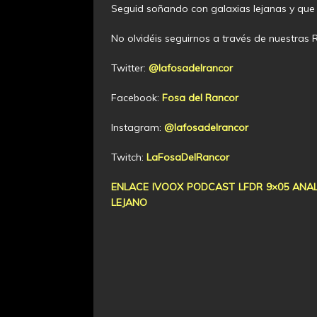
Seguid soñando con galaxias lejanas y que
No olvidéis seguirnos a través de nuestras 
Twitter:
@lafosadelrancor
Facebook:
Fosa del Rancor
Instagram:
@lafosadelrancor
Twitch:
LaFosaDelRancor
ENLACE IVOOX PODCAST LFDR 9×05 ANA
LEJANO