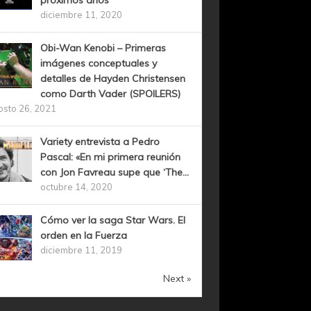
próximos años
diciembre 11, 2020
Obi-Wan Kenobi – Primeras
imágenes conceptuales y
detalles de Hayden Christensen
como Darth Vader (SPOILERS)
osto 26, 2021
Variety entrevista a Pedro
Pascal: «En mi primera reunión
con Jon Favreau supe que ‘The...
octubre 14, 2020
Cómo ver la saga Star Wars. El
orden en la Fuerza
diciembre 11, 2019
Next »