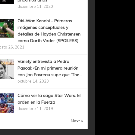
próximos años
diciembre 11, 2020
Obi-Wan Kenobi – Primeras
imágenes conceptuales y
detalles de Hayden Christensen
como Darth Vader (SPOILERS)
osto 26, 2021
Variety entrevista a Pedro
Pascal: «En mi primera reunión
con Jon Favreau supe que ‘The...
octubre 14, 2020
Cómo ver la saga Star Wars. El
orden en la Fuerza
diciembre 11, 2019
Next »