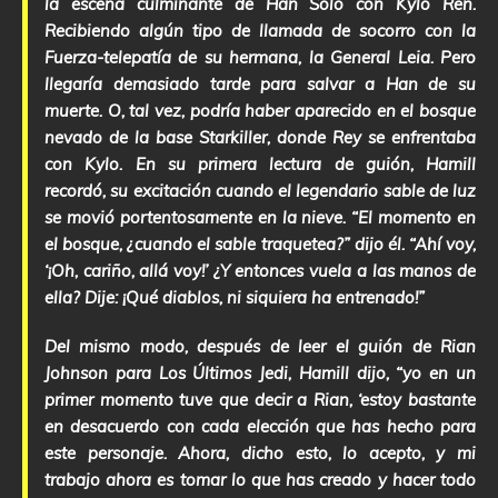
la escena culminante de Han Solo con Kylo Ren.
Recibiendo algún tipo de llamada de socorro con la
Fuerza-telepatía de su hermana, la General Leia. Pero
llegaría demasiado tarde para salvar a Han de su
muerte. O, tal vez, podría haber aparecido en el bosque
nevado de la base Starkiller, donde Rey se enfrentaba
con Kylo. En su primera lectura de guión, Hamill
recordó, su excitación cuando el legendario sable de luz
se movió portentosamente en la nieve. “El momento en
el bosque, ¿cuando el sable traquetea?” dijo él. “Ahí voy,
‘¡Oh, cariño, allá voy!’ ¿Y entonces vuela a las manos de
ella? Dije: ¡Qué diablos, ni siquiera ha entrenado!”
Del mismo modo, después de leer el guión de Rian
Johnson para Los Últimos Jedi, Hamill dijo, “yo en un
primer momento tuve que decir a Rian, ‘estoy bastante
en desacuerdo con cada elección que has hecho para
este personaje. Ahora, dicho esto, lo acepto, y mi
trabajo ahora es tomar lo que has creado y hacer todo