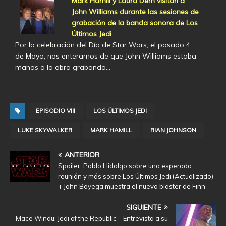
Mark Hamill y Laura Dern visitan a
John Williams durante las sesiones de
grabación de la banda sonora de Los
Últimos Jedi
Por la celebración del Día de Star Wars, el pasado 4
de Mayo, nos enteramos de que John Williams estaba
manos a la obra grabando…
EPISODIO VIII
LOS ÚLTIMOS JEDI
LUKE SKYWALKER
MARK HAMILL
RIAN JOHNSON
ANTERIOR
Spoiler: Pablo Hidalgo sobre una esperada
reunión y más sobre Los Últimos Jedi (Actualizado)
+ John Boyega muestra el nuevo blaster de Finn
SIGUIENTE
Mace Windu: Jedi of the Republic – Entrevista a su