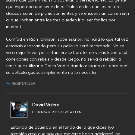
sabes que Luke Y Han no vovlerán a verse, etc. etc. La gente
que esperaba una serie de películas en las que los actores
clásicos salen de picnic sonrientes y se encuentran con un sith
al que linchan entre los tres pueden ir a leer fanfics por
internet…
Confíad en Rian Johnson, sabe escribir, no hará lo que tal vez
estabais esperando pero su pelicula será recordada. No se
va a dejar llevar por el fanservice barato, no verás leche azul,
conexiones con rebels y desde luego, no se va a rebajar a
tener que utilizar a Darth Vader dando espadazos para que
su película guste, simplemente no lo necesita.
RESPONDER
David Valero
EL 26 MAYO, 2017 A LAS 4:11 PM
Estando de acuerdo en el fondo de lo que dices (yo
también creo que hay que moverse hacia adelante), no