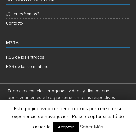
¿Quiénes Somos?
Contacto
META
RSS de las entradas
RSS de los comentarios
Todos los carteles, imagenes, videos y dibujos que
aparezcan en este blog pertenecen a sus respectivos
autores
Esta página web contiene cookies para mejorar su
La Fosa del Rancor y sus administradores no se hacen
experiencia de navegación. Pulse aceptar si está de
responsables por las opiniones manifestadas por los
usuarios y colaboradores de este blog
acuerdo.
Saber Más
Aceptar
Star Wars es una marca registrada de Disney - Lucasfilms