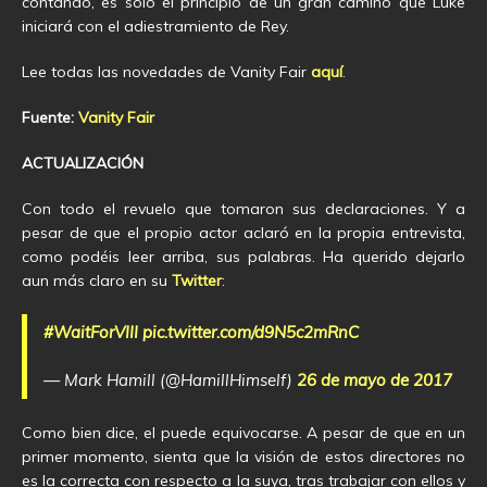
contando, es solo el principio de un gran camino que Luke
iniciará con el adiestramiento de Rey.
Lee todas las novedades de Vanity Fair
aquí
.
Fuente:
Vanity Fair
ACTUALIZACIÓN
Con todo el revuelo que tomaron sus declaraciones. Y a
pesar de que el propio actor aclaró en la propia entrevista,
como podéis leer arriba, sus palabras. Ha querido dejarlo
aun más claro en su
Twitter
:
#WaitForVIII
pic.twitter.com/d9N5c2mRnC
— Mark Hamill (@HamillHimself)
26 de mayo de 2017
Como bien dice, el puede equivocarse. A pesar de que en un
primer momento, sienta que la visión de estos directores no
es la correcta con respecto a la suya, tras trabajar con ellos y