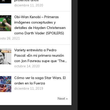
próximos años
diciembre 11, 2020
Obi-Wan Kenobi – Primeras
imágenes conceptuales y
detalles de Hayden Christensen
como Darth Vader (SPOILERS)
osto 26, 2021
Variety entrevista a Pedro
Pascal: «En mi primera reunión
con Jon Favreau supe que ‘The...
octubre 14, 2020
Cómo ver la saga Star Wars. El
orden en la Fuerza
diciembre 11, 2019
Next »