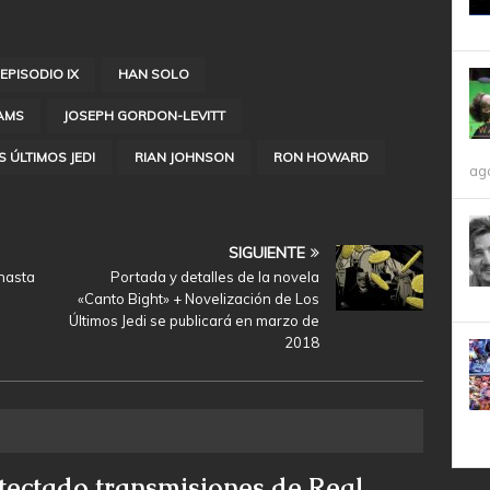
EPISODIO IX
HAN SOLO
RAMS
JOSEPH GORDON-LEVITT
S ÚLTIMOS JEDI
RIAN JOHNSON
RON HOWARD
ag
SIGUIENTE
 hasta
Portada y detalles de la novela
«Canto Bight» + Novelización de Los
Últimos Jedi se publicará en marzo de
2018
tectado transmisiones de Real