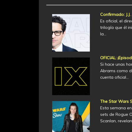
Confirmado: J.J.
Es oficial, el di
trilogía que él i
la…
OFICIAL: ¡Episod
Si hace unas hora
Abrams como dire
cuenta oficial…
The Star Wars S
Esta semana en 
sets de Rogue O
Scanlan, revela