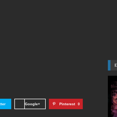
tter
Google+
Pinterest
0