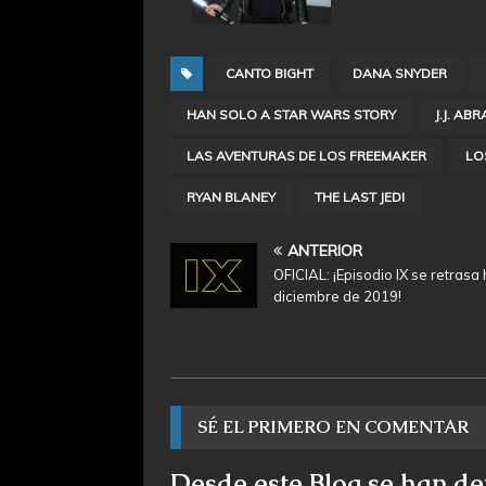
CANTO BIGHT
DANA SNYDER
HAN SOLO A STAR WARS STORY
J.J. AB
LAS AVENTURAS DE LOS FREEMAKER
LO
RYAN BLANEY
THE LAST JEDI
ANTERIOR
OFICIAL: ¡Episodio IX se retrasa
diciembre de 2019!
SÉ EL PRIMERO EN COMENTAR
Desde este Blog se han de