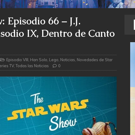
 Episodio 66 – J.J.
sodio IX, Dentro de Canto
Episodio VIII
,
Han Solo
,
Lego
,
Noticias
,
Novedades de Star
eries TV
,
Todas las Noticias
0