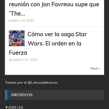
reunión con Jon Favreau supe que
‘The...
octubre 14, 2020
Cómo ver la saga Star
Wars. El orden en la
Fuerza
diciembre 11, 2019
Next »
Tweets por el @Lafosadelrancor.
ARCHIVOS
▼
2026
(14)