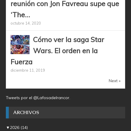
reunión con Jon Favreau supe que
‘The...
octubre 14, 2020
Cómo ver la saga Star
Wars. El orden en la
Fuerza
diciembre 11, 2019
Next »
Tweets por el @Lafosadelrancor.
ARCHIVOS
▼
2026
(14)