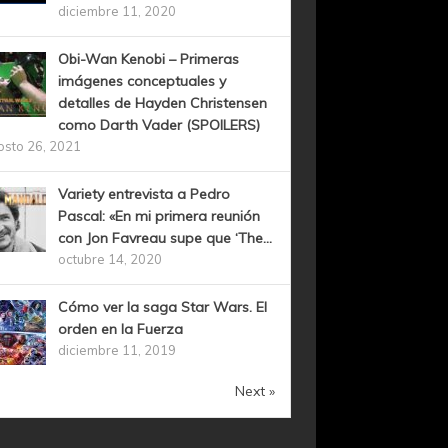
diciembre 11, 2020
Obi-Wan Kenobi – Primeras
imágenes conceptuales y
detalles de Hayden Christensen
como Darth Vader (SPOILERS)
osto 26, 2021
Variety entrevista a Pedro
Pascal: «En mi primera reunión
con Jon Favreau supe que ‘The...
octubre 14, 2020
Cómo ver la saga Star Wars. El
orden en la Fuerza
diciembre 11, 2019
Next »