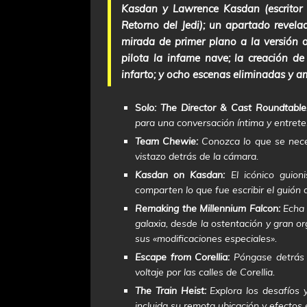
Kasdan y Lawrence Kasdan (escritor 
Retorno del Jedi); un apartado revel
mirada de primer plano a la versión o
pilota la infame nave; la creación d
infarto; y ocho escenas eliminadas y a
S
olo: The Director & Cast Roundtable
para una conversación íntima y entreteni
Team Chewie:
Conozca lo que se neces
vistazo detrás de la cámara.
Kasdan on Kasdan:
El icónico guion
comparten lo que fue escribir el guión d
Remaking the Millennium Falcon:
Echa 
galaxia, desde la ostentación y gran 
sus «modificaciones especiales».
Escape from Corellia:
Póngase detrás 
voltaje por las calles de Corellia.
The Train Heist:
Explora los desafíos 
incluida su remota ubicación y efectos