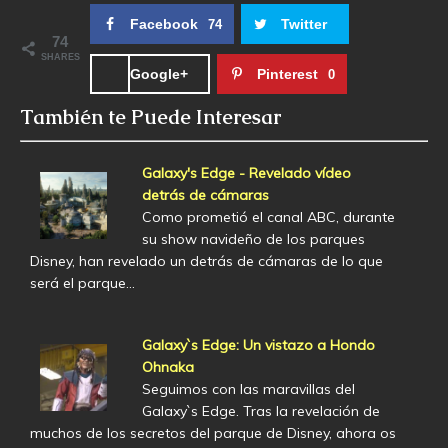
Facebook
Twitter
74
74
SHARES
Google+
Pinterest
0
También te Puede Interesar
Galaxy's Edge - Revelado vídeo
detrás de cámaras
Como prometió el canal ABC, durante
su show navideño de los parques
Disney, han revelado un detrás de cámaras de lo que
será el parque…
Galaxy`s Edge: Un vistazo a Hondo
Ohnaka
Seguimos con las maravillas del
Galaxy`s Edge. Tras la revelación de
muchos de los secretos del parque de Disney, ahora os