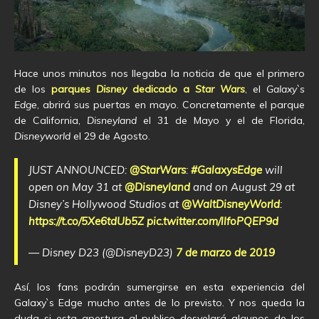
Hace unos minutos nos llegaba la noticia de que el primero
de los
parques
Disney
dedicado a
Star Wars
, el
Galaxy`s
Edge
, abrirá sus puertas en mayo. Concretamente el parque
de California,
Disneyland
el 31 de Mayo y el de Florida,
Disneyworld
el 29 de Agosto.
JUST ANNOUNCED:
@StarWars
:
#GalaxysEdge
will
open on May 31 at
@Disneyland
and on August 29 at
Disney’s Hollywood Studios at
@WaltDisneyWorld
:
https://t.co/5Xe6tdUb5Z
pic.twitter.com/llfoPQEP9d
— Disney D23 (@DisneyD23)
7 de marzo de 2019
Así, los fans podrán sumergirse en esta experiencia del
Galaxy`s Edge mucho antes de lo previsto. Y nos queda la
duda si esta apertura al publico desvelará algunos de los