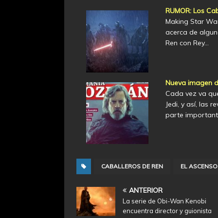
RUMOR: Los Caba
Making Star War
acerca de algun
Ren con Rey…
Nueva imagen de
Cada vez va qu
Jedi, y así, las
parte importan
CABALLEROS DE REN
EL ASCENSO
ANTERIOR
La serie de Obi-Wan Kenobi
encuentra director y guionista