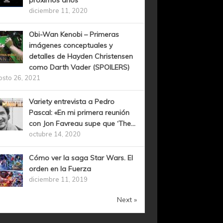
próximos años
diciembre 11, 2020
Obi-Wan Kenobi – Primeras
imágenes conceptuales y
detalles de Hayden Christensen
como Darth Vader (SPOILERS)
osto 26, 2021
Variety entrevista a Pedro
Pascal: «En mi primera reunión
con Jon Favreau supe que ‘The...
octubre 14, 2020
Cómo ver la saga Star Wars. El
orden en la Fuerza
diciembre 11, 2019
Next »