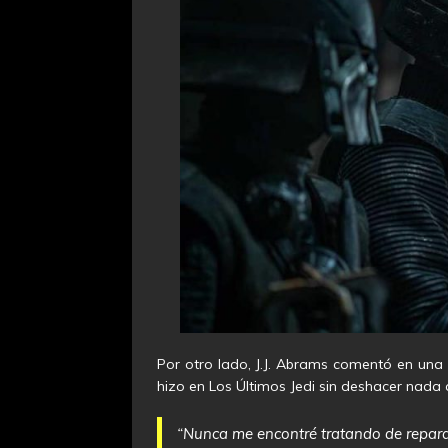
Por otro lado, J.J. Abrams comentó en una 
hizo en Los Últimos Jedi sin deshacer nada q
“Nunca me encontré tratando de reparar