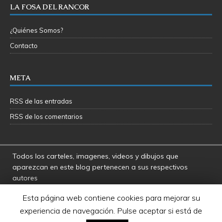
LA FOSA DEL RANCOR
¿Quiénes Somos?
Contacto
META
RSS de las entradas
RSS de los comentarios
Todos los carteles, imagenes, videos y dibujos que
aparezcan en este blog pertenecen a sus respectivos
autores
La Fosa del Rancor y sus administradores no se hacen
Esta página web contiene cookies para mejorar su
responsables por las opiniones manifestadas por los
experiencia de navegación. Pulse aceptar si está de
usuarios y colaboradores de este blog
Star Wars es una marca registrada de Disney - Lucasfilms