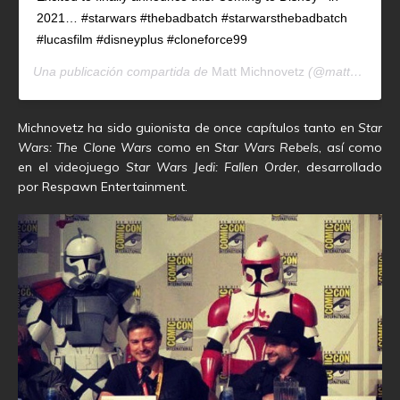
2021… #starwars #thebadbatch #starwarsthebadbatch
#lucasfilm #disneyplus #cloneforce99
Una publicación compartida de
Matt Michnovetz
(@mattymich1) el
Michnovetz ha sido guionista de once capítulos tanto en
Star
Wars: The Clone Wars
como en
Star Wars Rebels
, así como
en el videojuego
Star Wars Jedi: Fallen Order
, desarrollado
por Respawn Entertainment.