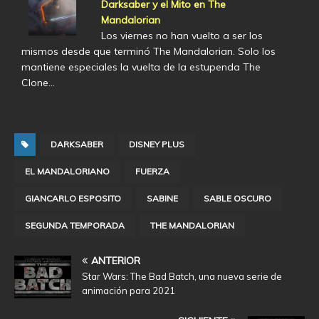
Darksaber y el Mito en The
Mandalorian
Los viernes no han vuelto a ser los
mismos desde que terminó The Mandalorian. Solo los
mantiene especiales la vuelta de la estupenda The
Clone…
DARKSABER
DISNEY PLUS
EL MANDALORIANO
FUERZA
GIANCARLO ESPOSITO
SABINE
SABLE OSCURO
SEGUNDA TEMPORADA
THE MANDALORIAN
ANTERIOR
Star Wars: The Bad Batch, una nueva serie de
animación para 2021