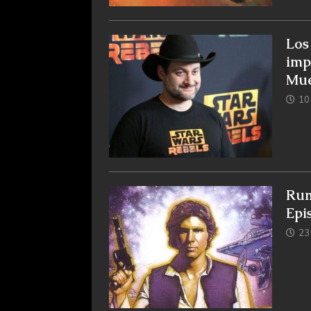
Los
imp
Mue
10
Rum
Epi
23