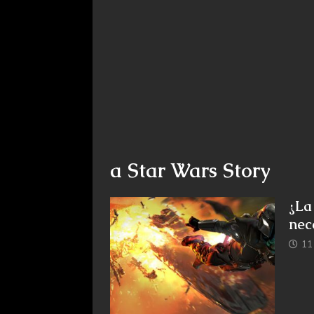
a Star Wars Story
¿La
nec
11