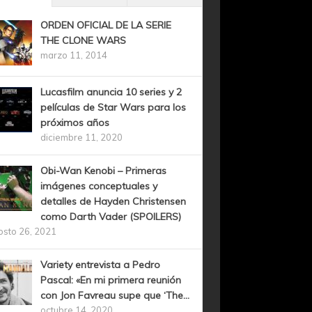
ORDEN OFICIAL DE LA SERIE
THE CLONE WARS
marzo 11, 2014
Lucasfilm anuncia 10 series y 2
películas de Star Wars para los
próximos años
diciembre 11, 2020
Obi-Wan Kenobi – Primeras
imágenes conceptuales y
detalles de Hayden Christensen
como Darth Vader (SPOILERS)
osto 26, 2021
Variety entrevista a Pedro
Pascal: «En mi primera reunión
con Jon Favreau supe que ‘The...
octubre 14, 2020