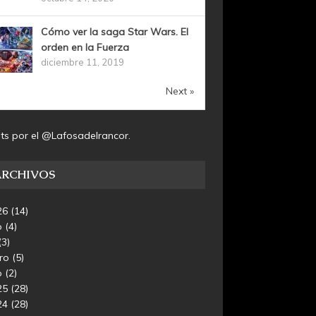
Cómo ver la saga Star Wars. El
orden en la Fuerza
diciembre 11, 2019
Next »
ts por el @Lafosadelrancor.
ARCHIVOS
26
(14)
o
(4)
(3)
ero
(5)
o
(2)
25
(28)
24
(28)