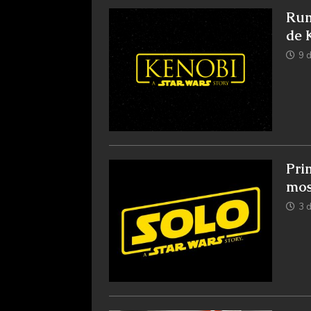
Rum
de 
9 
Pri
mos
3 