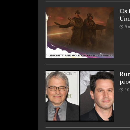
Os 
Una
9 
Rum
pro
10