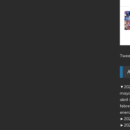
Twee
▼
20
may
abril
febr
ener
►
20
►
20