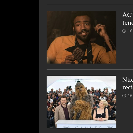
ACT
tene
16
Nue
rec
16