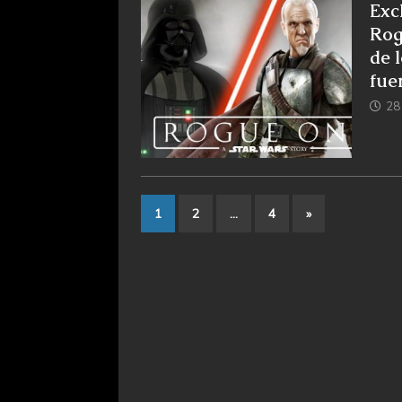
Exc
Rog
de 
fue
28
1
2
…
4
»