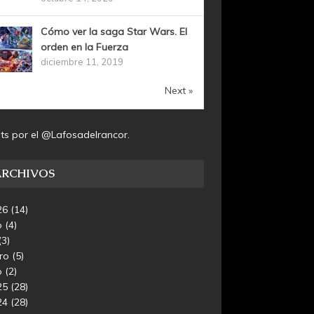
Cómo ver la saga Star Wars. El
orden en la Fuerza
diciembre 11, 2019
Next »
ts por el @Lafosadelrancor.
ARCHIVOS
26
(14)
o
(4)
(3)
ero
(5)
o
(2)
25
(28)
24
(28)