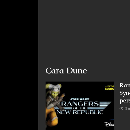
Cara Dune
Ran
Syn
per
3 