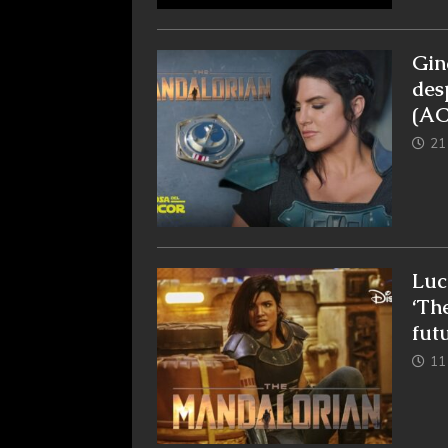
Gin
des
(A
21
Luc
‘Th
fut
11