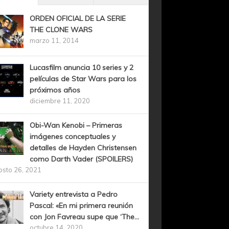
ORDEN OFICIAL DE LA SERIE
THE CLONE WARS
marzo 11, 2014
Lucasfilm anuncia 10 series y 2
películas de Star Wars para los
próximos años
diciembre 11, 2020
Obi-Wan Kenobi – Primeras
imágenes conceptuales y
detalles de Hayden Christensen
como Darth Vader (SPOILERS)
osto 26, 2021
Variety entrevista a Pedro
Pascal: «En mi primera reunión
con Jon Favreau supe que ‘The...
octubre 14, 2020