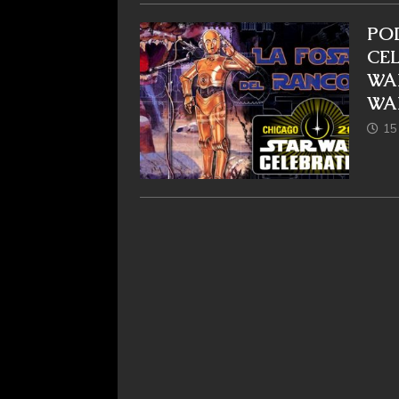
PO
CE
WA
WA
15 