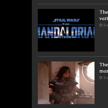
The
var
5 
The
man
5 