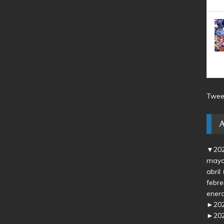
Twee
▼
20
may
abril
febr
ener
►
20
►
20