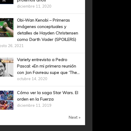
próximos años
diciembre 11, 2020
Obi-Wan Kenobi – Primeras
imágenes conceptuales y
detalles de Hayden Christensen
como Darth Vader (SPOILERS)
osto 26, 2021
Variety entrevista a Pedro
Pascal: «En mi primera reunión
con Jon Favreau supe que ‘The...
octubre 14, 2020
Cómo ver la saga Star Wars. El
orden en la Fuerza
diciembre 11, 2019
Next »