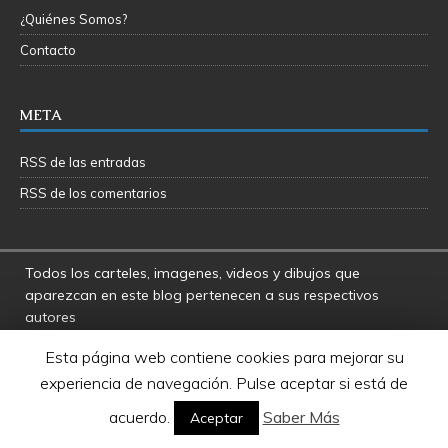
¿Quiénes Somos?
Contacto
META
RSS de las entradas
RSS de los comentarios
Todos los carteles, imagenes, videos y dibujos que
aparezcan en este blog pertenecen a sus respectivos
autores
La Fosa del Rancor y sus administradores no se hacen
Esta página web contiene cookies para mejorar su
responsables por las opiniones manifestadas por los
experiencia de navegación. Pulse aceptar si está de
usuarios y colaboradores de este blog
Star Wars es una marca registrada de Disney - Lucasfilms
acuerdo.
Saber Más
Aceptar
LTD.