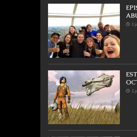
EPI
AB
1 j
ES
OC
1 j