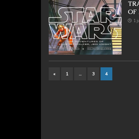
TR
OF 
1 j
«
1
…
3
4