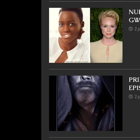
NUE
GW
2 j
PR
EPI
2 j