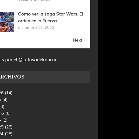
Cómo ver la saga Star Wars. El
orden en la Fuerza
diciembre 11, 2019
Next »
ts por el @Lafosadelrancor.
ARCHIVOS
26
(14)
o
(4)
(3)
ero
(5)
o
(2)
25
(28)
24
(28)