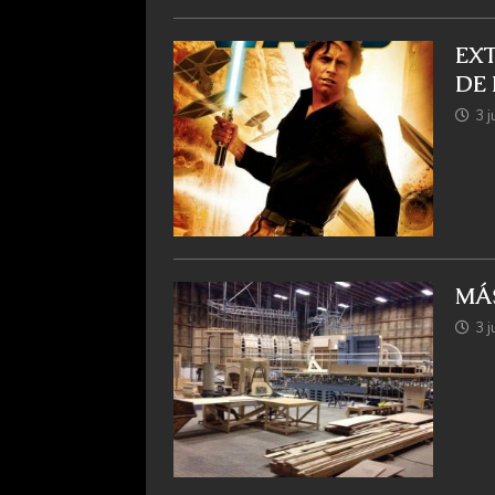
EX
DE 
3 j
MÁS
3 j