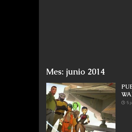
Mes: junio 2014
PU
WA
5 j