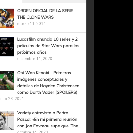
ORDEN OFICIAL DE LA SERIE
THE CLONE WARS
marzo 11, 2014
Lucasfilm anuncia 10 series y 2
películas de Star Wars para los
próximos años
diciembre 11, 2020
Obi-Wan Kenobi – Primeras
imágenes conceptuales y
detalles de Hayden Christensen
como Darth Vader (SPOILERS)
osto 26, 2021
Variety entrevista a Pedro
Pascal: «En mi primera reunión
con Jon Favreau supe que ‘The...
octubre 14, 2020