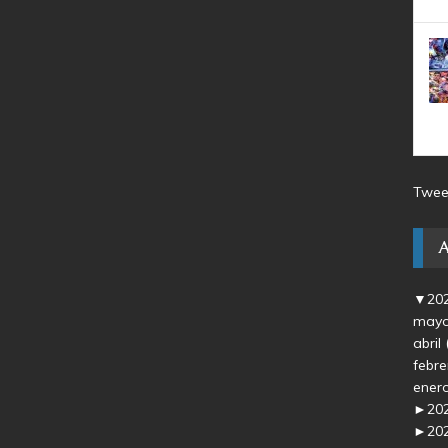
Twee
▼
20
may
abril
febr
ener
►
20
►
20