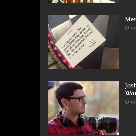
Mens
4 j
Jos
War
4 j