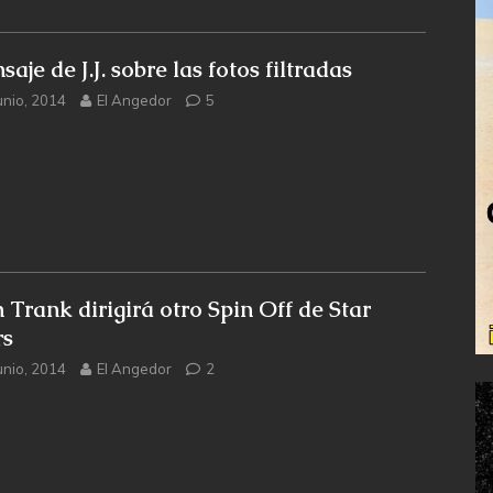
aje de J.J. sobre las fotos filtradas
unio, 2014
El Angedor
5
h Trank dirigirá otro Spin Off de Star
s
unio, 2014
El Angedor
2