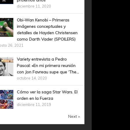
próximos años
diciembre 11, 2020
Obi-Wan Kenobi – Primeras
imágenes conceptuales y
detalles de Hayden Christensen
como Darth Vader (SPOILERS)
osto 26, 2021
Variety entrevista a Pedro
Pascal: «En mi primera reunión
con Jon Favreau supe que ‘The...
octubre 14, 2020
Cómo ver la saga Star Wars. El
orden en la Fuerza
diciembre 11, 2019
Next »