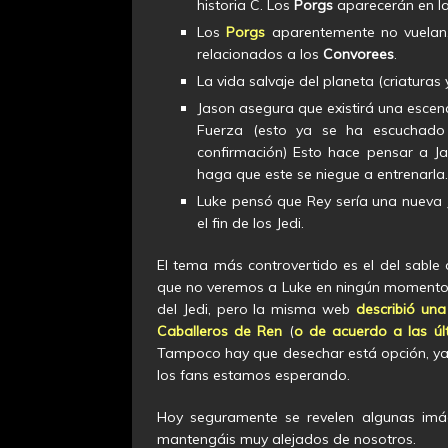
historia C. Los
Porgs
aparecerán en la 
Los
Porgs
aparentemente no vuelan
relacionados a los
Convorees
.
La vida salvaje del planeta (criatura
Jason asegura que existirá una escena
Fuerza (esto ya se ha escuchado 
confirmación) Esto hace pensar a J
haga que este se niegue a entrenarla.
Luke pensó que Rey sería una nueva J
el fin de los Jedi.
El tema más controvertido es el del sable
que no veremos a Luke en ningún momento p
del Jedi, pero la misma web
describió una
Caballeros de Ren
(
o de acuerdo a las úl
Tampoco hay que desechar está opción, ya
los fans estamos esperando.
Hoy seguramente se revelen algunas imág
mantengáis muy alejados de nosotros.