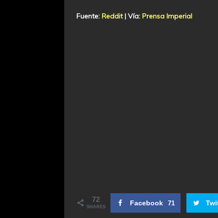
Fuente:
Reddit
| Vía:
Prensa Imperial
72
Facebook
Twi
71
SHARES