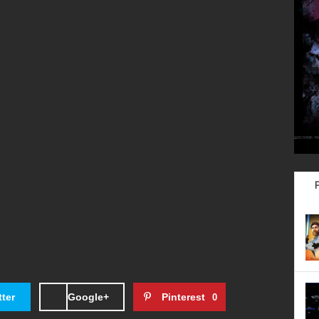
tter
Google+
Pinterest
0