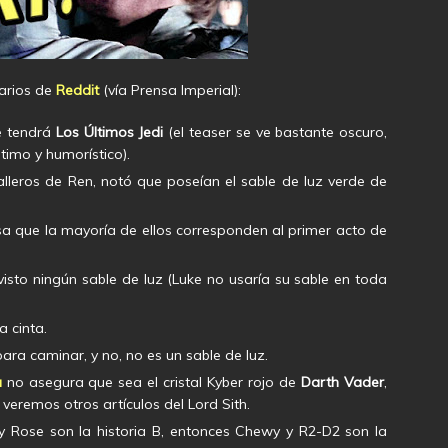
uarios de
Reddit
(vía Prensa Imperial):
ue tendrá
Los Últimos Jedi
(el teaser se ve bastante oscuro,
timo y humorístico).
alleros de Ren, notó que poseían el sable de luz verde de
nsa que la mayoría de ellos corresponden al primer acto de
visto ningún sable de luz (Luke no usaría su sable en toda
a cinta.
para caminar, y no, no es un sable de luz.
a
no asegura que sea el cristal Kyber rojo de
Darth Vader
,
veremos otros artículos del Lord Sith.
n y Rose son la historia B, entonces Chewy y R2-D2 son la