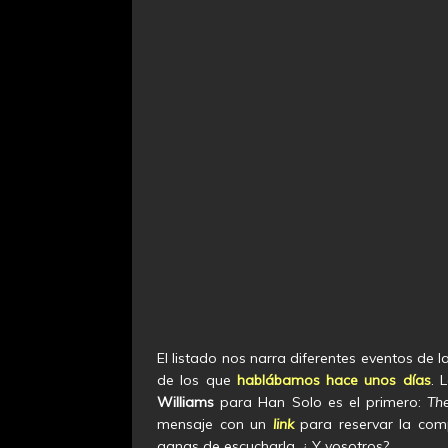
El listado nos narra diferentes eventos de
de los que
hablábamos hace unos días
. 
Williams
para Han Solo es el primero:
The
mensaje con un
link
para reservar la co
ganas de escucharla. ¿ Y vosotros?..