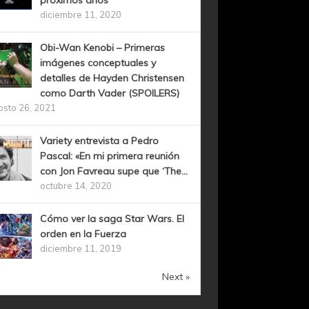
próximos años
diciembre 11, 2020
Obi-Wan Kenobi – Primeras
imágenes conceptuales y
detalles de Hayden Christensen
como Darth Vader (SPOILERS)
osto 26, 2021
Variety entrevista a Pedro
Pascal: «En mi primera reunión
con Jon Favreau supe que ‘The...
octubre 14, 2020
Cómo ver la saga Star Wars. El
orden en la Fuerza
diciembre 11, 2019
Next »