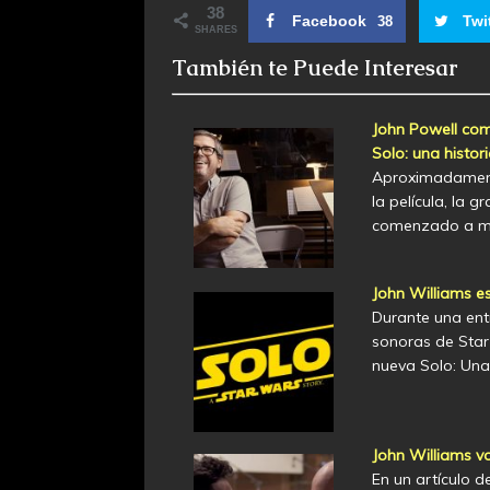
38
Facebook
Twi
38
SHARES
También te Puede Interesar
John Powell com
Solo: una histor
Aproximadament
la película, la 
comenzado a ma
John Williams es
Durante una entr
sonoras de Star 
nueva Solo: Una
John Williams v
En un artículo d