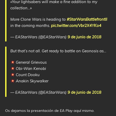
«Your lightsabers will make a fine addition to my
collection…»
More Clone Wars is heading to
#StarWarsBattlefrontII
in the coming months.
pic.twitter.com/Vbr2X4YKo4
— EAStarWars (@EAStarWars)
9 de junio de 2018
But that’s not all. Get ready to battle on Geonosis as…
General Grievous
Obi-Wan Kenobi
Count Dooku
Anakin Skywalker
— EAStarWars (@EAStarWars)
9 de junio de 2018
Os dejamos la presentación de
EA Play
aquí mismo.