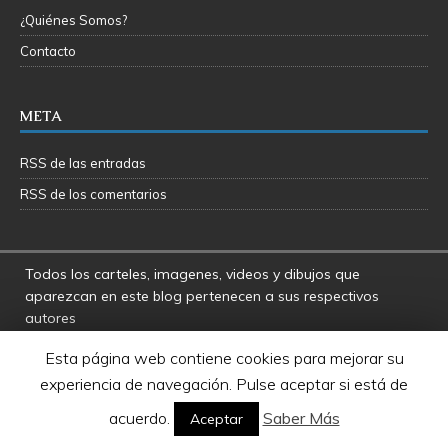
¿Quiénes Somos?
Contacto
META
RSS de las entradas
RSS de los comentarios
Todos los carteles, imagenes, videos y dibujos que
aparezcan en este blog pertenecen a sus respectivos
autores
La Fosa del Rancor y sus administradores no se hacen
Esta página web contiene cookies para mejorar su
responsables por las opiniones manifestadas por los
experiencia de navegación. Pulse aceptar si está de
usuarios y colaboradores de este blog
Star Wars es una marca registrada de Disney - Lucasfilms
acuerdo.
Saber Más
Aceptar
LTD.