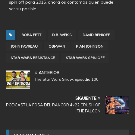
spin off para 2016, ahora os contamos quien puede
ser su posible…
BOBA FETT
D.B. WEISS
DAVID BENIOFF
JOHN FAVREAU
OBI-WAN
RIAN JOHNSON
STAR WARS RESISTANCE
STAR WARS SPIN OFF
ANTERIOR
The Star Wars Show: Episodio 100
SIGUIENTE
PODCAST LA FOSA DEL RANCOR 4×22 CRUSH OF
THE FALCON