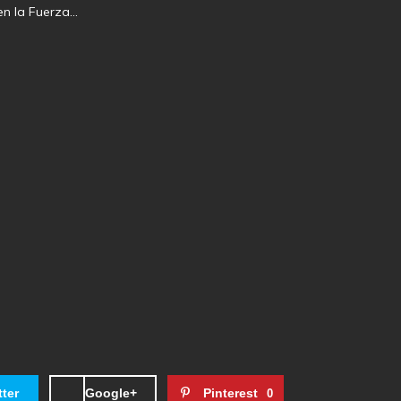
en la Fuerza…
tter
Google+
Pinterest
0