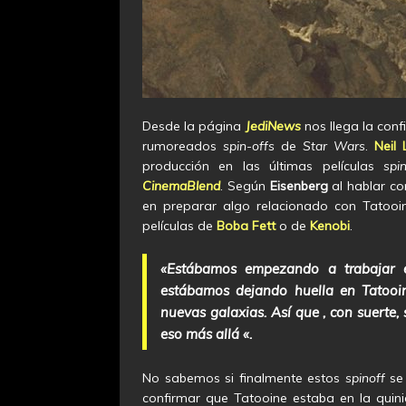
Desde la página
JediNews
nos llega la con
rumoreados
spin-offs
de
Star Wars
.
Neil
producción en las últimas películas
spi
CinemaBlend
. Según
Eisenberg
al hablar c
en preparar algo relacionado con Tatooin
películas de
Boba Fett
o de
Kenobi
.
«Estábamos empezando a trabajar e
estábamos dejando huella en Tatooin
nuevas galaxias. Así que , con suerte,
eso más allá «.
No sabemos si finalmente estos
spinoff
se 
confirmar que Tatooine estaba en la quin