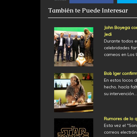
También te Puede Interesar
John Boyega co
Jedi
Durante todos e
celebridades fa
cameos en Los Ú
Bob Iger confir
En estos locos 
hecho, hacía fa
su intervención…
Rumores de lo qu
Esta vez el "Son
correos electró