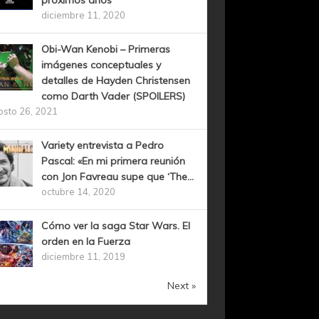
próximos años
diciembre 11, 2020
Obi-Wan Kenobi – Primeras
imágenes conceptuales y
detalles de Hayden Christensen
como Darth Vader (SPOILERS)
osto 26, 2021
Variety entrevista a Pedro
Pascal: «En mi primera reunión
con Jon Favreau supe que ‘The...
octubre 14, 2020
Cómo ver la saga Star Wars. El
orden en la Fuerza
diciembre 11, 2019
Next »