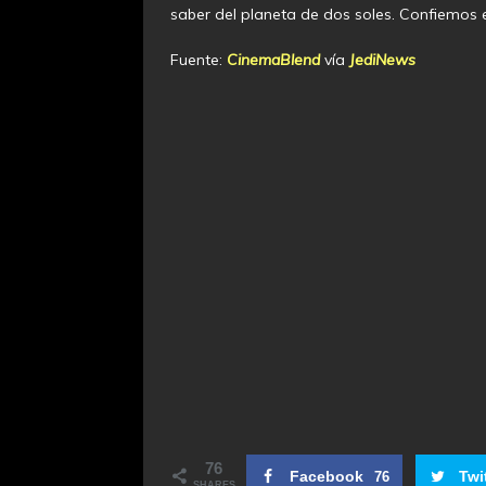
saber del planeta de dos soles. Confiemos 
Fuente:
CinemaBlend
vía
JediNews
76
Facebook
Twi
76
SHARES