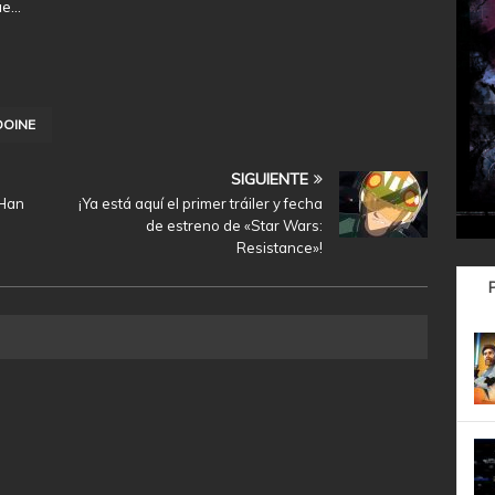
ue…
OOINE
SIGUIENTE
«Han
¡Ya está aquí el primer tráiler y fecha
de estreno de «Star Wars:
Resistance»!